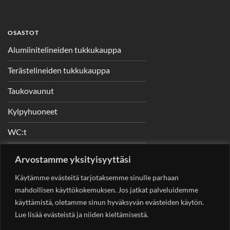
OSASTOT
Alumiinitelineiden tukkukauppa
Terästelineiden tukkukauppa
Taukovaunut
Kylpyhuoneet
WC:t
Telineet
Arvostamme yksityisyyttäsi
Nostimet
Käytämme evästeitä tarjotaksemme sinulle parhaan
mahdollisen käyttökokemuksen. Jos jatkat palveluidemme
käyttämistä, oletamme sinun hyväksyvän evästeiden käytön.
Lue lisää evästeistä ja niiden kieltämisestä.
YHTEYSTIEDOT