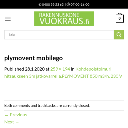
Skip
✆
0400 99 53 63
| ⏱ 07:00-16:00
to
content
0
Etsi:
plymovent mobilego
Published
28.1.2020
at
259 × 194
in
Kohdepoistoimuri
hitsaukseen 3m jatkovarrella,PLYMOVENT 850 m3/h, 230 V
Both comments and trackbacks are currently closed.
←
Previous
Next
→