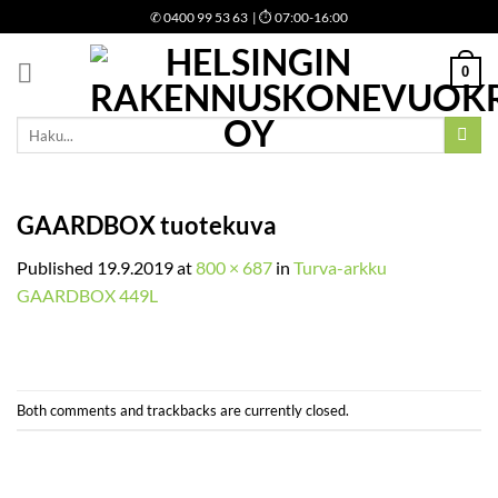
Skip
✆
0400 99 53 63
| ⏱ 07:00-16:00
to
content
0
Etsi:
GAARDBOX tuotekuva
Published
19.9.2019
at
800 × 687
in
Turva-arkku
GAARDBOX 449L
Both comments and trackbacks are currently closed.