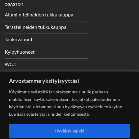
OSASTOT
Alumiinitelineiden tukkukauppa
Terästelineiden tukkukauppa
Taukovaunut
Kylpyhuoneet
WC:t
Telineet
Arvostamme yksityisyyttäsi
Nostimet
Käytämme evästeitä tarjotaksemme sinulle parhaan
mahdollisen käyttökokemuksen. Jos jatkat palveluidemme
käyttämistä, oletamme sinun hyväksyvän evästeiden käytön.
Lue lisää evästeistä ja niiden kieltämisestä.
YHTEYSTIEDOT
Helsingin Rakennuskonevuokraus Oy
Sotungintie 449,
Hyväksy kaikki
00890 Helsinki 0400 99 53 63