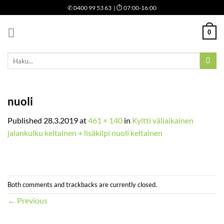
Skip
✆
0400 99 53 63
| ⏱ 07:00-16:00
to
content
0
Etsi:
nuoli
Published
28.3.2019
at
461 × 140
in
Kyltti väliaikainen
jalankulku keltainen + lisäkilpi nuoli keltainen
Both comments and trackbacks are currently closed.
←
Previous