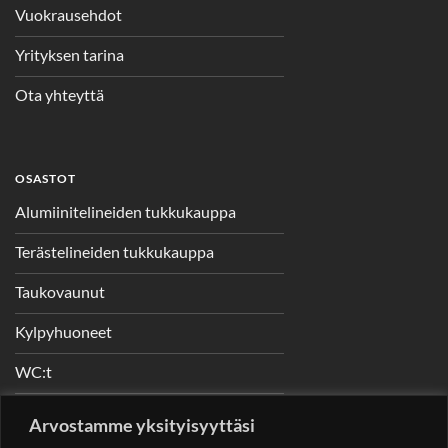
Vuokrausehdot
Yrityksen tarina
Ota yhteyttä
OSASTOT
Alumiinitelineiden tukkukauppa
Terästelineiden tukkukauppa
Taukovaunut
Kylpyhuoneet
WC:t
Telineet
Arvostamme yksityisyyttäsi