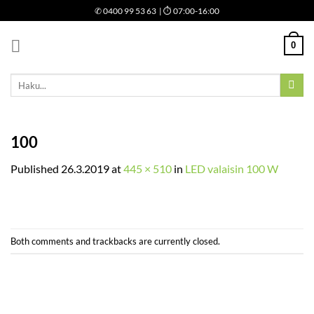
Skip
✆
0400 99 53 63
| ⏱ 07:00-16:00
to
content
0
Etsi:
100
Published
26.3.2019
at
445 × 510
in
LED valaisin 100 W
Both comments and trackbacks are currently closed.