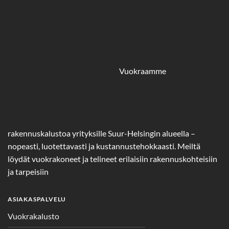
Vuokraamme
rakennuskalustoa yrityksille Suur-Helsingin alueella –
nopeasti, luotettavasti ja kustannustehokkaasti. Meiltä
löydät vuokrakoneet ja telineet erilaisiin rakennuskohteisiin
ja tarpeisiin
ASIAKASPALVELU
Vuokrakalusto