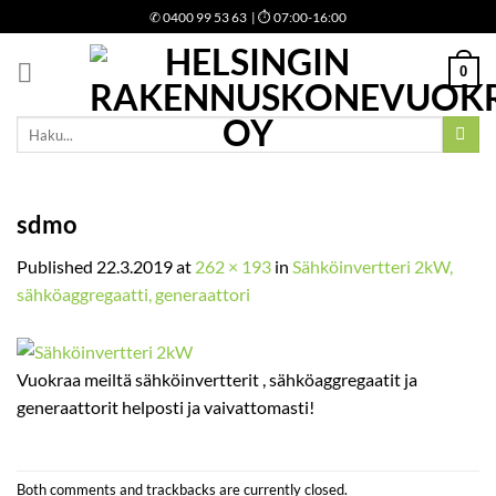
Skip
✆
0400 99 53 63
| ⏱ 07:00-16:00
to
content
0
Etsi:
sdmo
Published
22.3.2019
at
262 × 193
in
Sähköinvertteri 2kW,
sähköaggregaatti, generaattori
Vuokraa meiltä sähköinvertterit , sähköaggregaatit ja
generaattorit helposti ja vaivattomasti!
Both comments and trackbacks are currently closed.