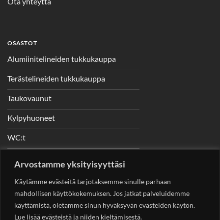
Ota yhteyttä
OSASTOT
Alumiinitelineiden tukkukauppa
Terästelineiden tukkukauppa
Taukovaunut
Kylpyhuoneet
WC:t
Telineet
Arvostamme yksityisyyttäsi
Nostimet
Käytämme evästeitä tarjotaksemme sinulle parhaan
mahdollisen käyttökokemuksen. Jos jatkat palveluidemme
käyttämistä, oletamme sinun hyväksyvän evästeiden käytön.
Lue lisää evästeistä ja niiden kieltämisestä.
YHTEYSTIEDOT