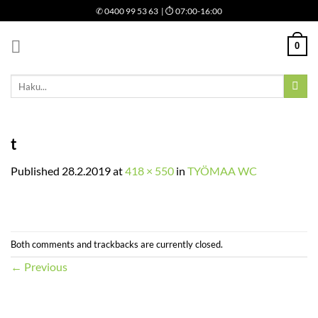
Skip
✆
0400 99 53 63
| ⏱ 07:00-16:00
to
content
0
Etsi:
t
Published
28.2.2019
at
418 × 550
in
TYÖMAA WC
Both comments and trackbacks are currently closed.
←
Previous