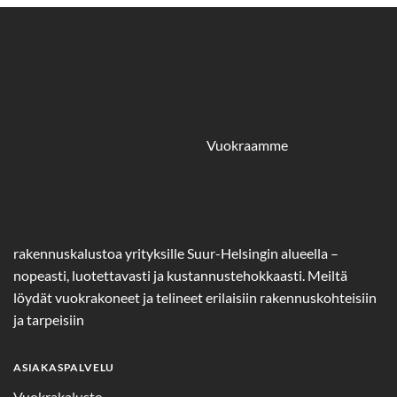
Vuokraamme
rakennuskalustoa yrityksille Suur-Helsingin alueella –
nopeasti, luotettavasti ja kustannustehokkaasti. Meiltä
löydät vuokrakoneet ja telineet erilaisiin rakennuskohteisiin
ja tarpeisiin
ASIAKASPALVELU
Vuokrakalusto