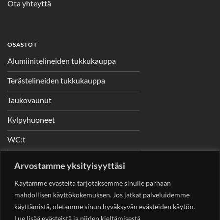
Ota yhteyttä
OSASTOT
Alumiinitelineiden tukkukauppa
Terästelineiden tukkukauppa
Taukovaunut
Kylpyhuoneet
WC:t
Telineet
Arvostamme yksityisyyttäsi
Nostimet
Käytämme evästeitä tarjotaksemme sinulle parhaan
mahdollisen käyttökokemuksen. Jos jatkat palveluidemme
käyttämistä, oletamme sinun hyväksyvän evästeiden käytön.
Lue lisää evästeistä ja niiden kieltämisestä.
YHTEYSTIEDOT