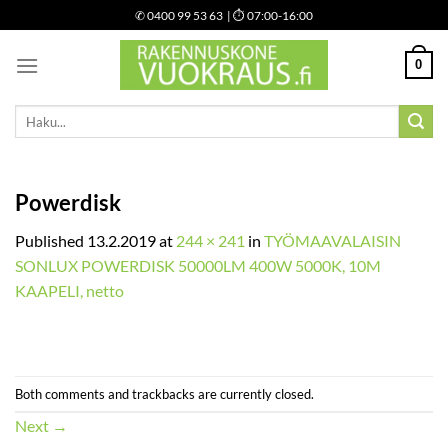
Skip
✆
0400 99 53 63
| ⏱ 07:00-16:00
to
content
0
Etsi:
Powerdisk
Published
13.2.2019
at
244 × 241
in
TYÖMAAVALAISIN
SONLUX POWERDISK 50000LM 400W 5000K, 10M
KAAPELI, netto
Both comments and trackbacks are currently closed.
Next
→