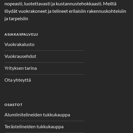
nopeasti, luotettavasti ja kustannustehokkaasti. Meiltä
löydät vuokrakoneet ja telineet erilaisiin rakennuskohteisiin
ja tarpeisiin
ASIAKASPALVELU
Vuokrakalusto
Vuokrausehdot
Yrityksen tarina
Ota yhteyttä
OSASTOT
Alumiinitelineiden tukkukauppa
Terästelineiden tukkukauppa