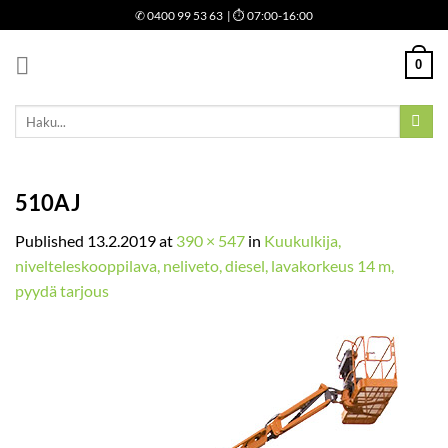
Skip
✆
0400 99 53 63
| ⏱ 07:00-16:00
to
content
0
Etsi:
510AJ
Published
13.2.2019
at
390 × 547
in
Kuukulkija,
nivelteleskooppilava, neliveto, diesel, lavakorkeus 14 m,
pyydä tarjous