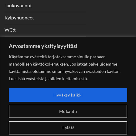
Taukovaunut
Kylpyhuoneet
WC:t
Telineet
Arvostamme yksityisyyttäsi
Nostimet
Käytämme evästeitä tarjotaksemme sinulle parhaan
mahdollisen käyttökokemuksen. Jos jatkat palveluidemme
käyttämistä, oletamme sinun hyväksyvän evästeiden käytön.
Lue lisää evästeistä ja niiden kieltämisestä.
YHTEYSTIEDOT
Helsingin Rakennuskonevuokraus Oy
Sotungintie 449,
Hyväksy kaikki
00890 Helsinki 0400 99 53 63
asiakaspalvelu@rakennuskonevuokraus.fi
Mukauta
Hylätä
Copyright 2026 ©
Rakennuskonevuokraus.fi