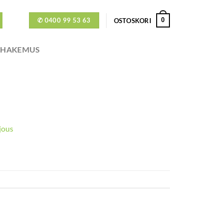
✆ 0400 99 53 63
0
OSTOSKORI
ÖHAKEMUS
rjous