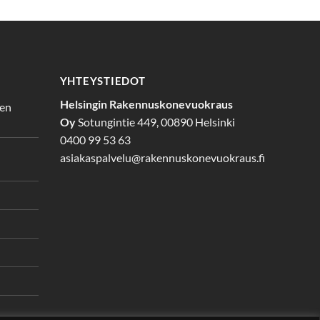
YHTEYSTIEDOT
Helsingin Rakennuskonevuokraus
den
Oy
Sotungintie 449, 00890 Helsinki
0400 99 53 63
asiakaspalvelu@rakennuskonevuokraus.fi