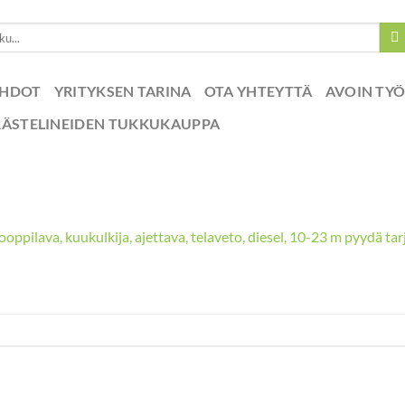
EHDOT
YRITYKSEN TARINA
OTA YHTEYTTÄ
AVOIN TY
RÄSTELINEIDEN TUKKUKAUPPA
ooppilava, kuukulkija, ajettava, telaveto, diesel, 10-23 m pyydä ta