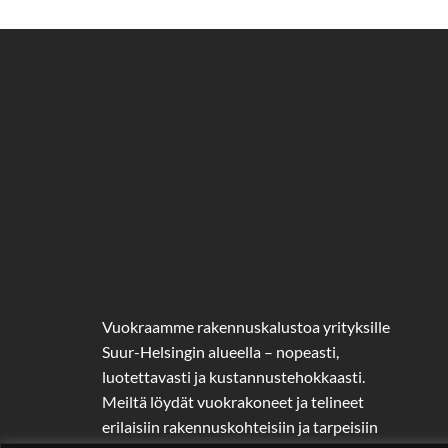
Vuokraamme rakennuskalustoa yrityksille
Suur-Helsingin alueella – nopeasti,
luotettavasti ja kustannustehokkaasti.
Meiltä löydät vuokrakoneet ja telineet
erilaisiin rakennuskohteisiin ja tarpeisiin