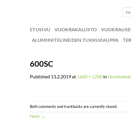
Skip
Etsi:
to
content
ETUSIVU
VUOKRAKALUSTO
VUOKRAUS
ALUMIINITELINEIDEN TUKKUKAUPPA
TE
600SC
Published
13.2.2019
at
1600 × 1200
in
Niveltelesk
Both comments and trackbacks are currently closed.
Next
→