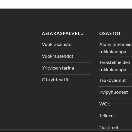
ASIAKASPALVELU
OSASTOT
Vuokrakalusto
Alumiinitelinei
tukkukauppa
Vuokrausehdot
Terästelineiden
Yrityksen tarina
tukkukauppa
Ota yhteyttä
Taukovaunut
Kylpyhuoneet
WC:t
Telineet
Nostimet