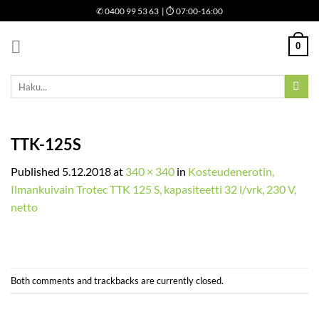
Skip
✆
0400 99 53 63
| ⏱ 07:00-16:00
to
content
0
Etsi:
TTK-125S
Published
5.12.2018
at
340 × 340
in
Kosteudenerotin,
Ilmankuivain Trotec TTK 125 S, kapasiteetti 32 l/vrk, 230 V,
netto
Both comments and trackbacks are currently closed.