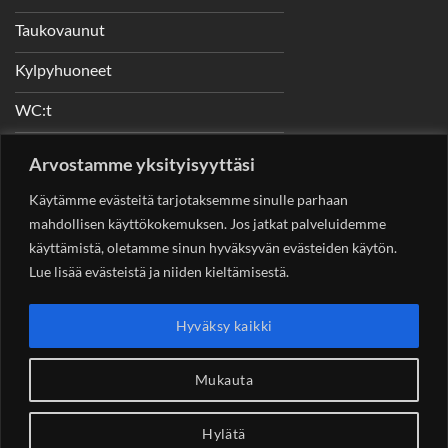
Taukovaunut
Kylpyhuoneet
WC:t
Telineet
Arvostamme yksityisyyttäsi
Nostimet
Käytämme evästeitä tarjotaksemme sinulle parhaan
mahdollisen käyttökokemuksen. Jos jatkat palveluidemme
käyttämistä, oletamme sinun hyväksyvän evästeiden käytön.
Lue lisää evästeistä ja niiden kieltämisestä.
YHTEYSTIEDOT
Helsingin Rakennuskonevuokraus Oy
Sotungintie 449,
Hyväksy kaikki
00890 Helsinki 0400 99 53 63
asiakaspalvelu@rakennuskonevuokraus.fi
Mukauta
Hylätä
Copyright 2026 ©
Rakennuskonevuokraus.fi