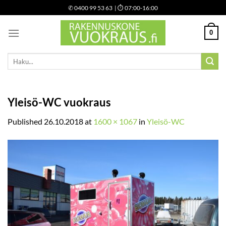
Skip
✆
0400 99 53 63
| ⏱ 07:00-16:00
to
content
0
Etsi:
Yleisö-WC vuokraus
Published
26.10.2018
at
1600 × 1067
in
Yleisö-WC