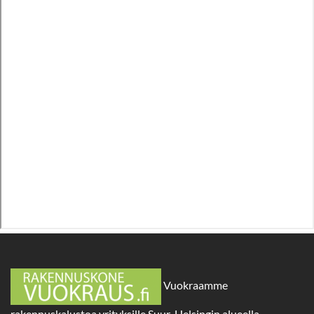
Vuokraamme
rakennuskalustoa yrityksille Suur-Helsingin alueella –