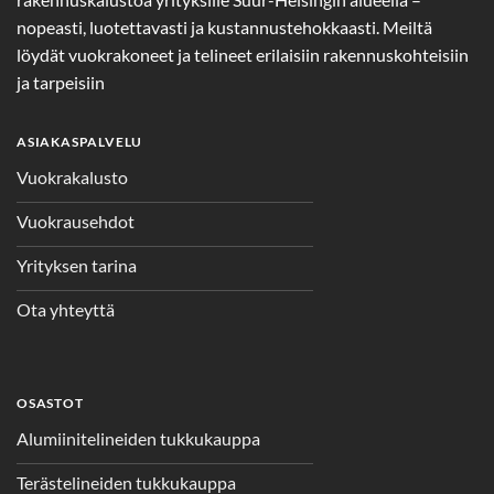
nopeasti, luotettavasti ja kustannustehokkaasti. Meiltä
löydät vuokrakoneet ja telineet erilaisiin rakennuskohteisiin
ja tarpeisiin
ASIAKASPALVELU
Vuokrakalusto
Vuokrausehdot
Yrityksen tarina
Ota yhteyttä
OSASTOT
Alumiinitelineiden tukkukauppa
Terästelineiden tukkukauppa