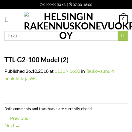
Skip
✆
0400 99 53 63
| ⏱ 07:00-16:00
to
content
0
Etsi:
TTL-G2-100 Model (2)
Published
26.10.2018
at
1131 × 1600
in
Taukovaunu 4
henkilölle ja WC
Both comments and trackbacks are currently closed.
←
Previous
Next
→