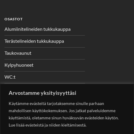
OSASTOT
Alumiinitelineiden tukkukauppa
Terästelineiden tukkukauppa
Taukovaunut
Kylpyhuoneet
WC:t
Telineet
Arvostamme yksityisyyttäsi
Nostimet
Käytämme evästeitä tarjotaksemme sinulle parhaan
mahdollisen käyttökokemuksen. Jos jatkat palveluidemme
käyttämistä, oletamme sinun hyväksyvän evästeiden käytön.
Lue lisää evästeistä ja niiden kieltämisestä.
YHTEYSTIEDOT